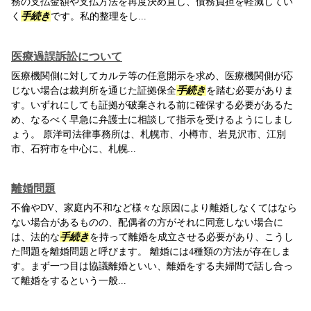
務の支払金額や支払方法を再度決め直し、債務負担を軽減してい
く
手続き
です。私的整理をし...
医療過誤訴訟について
医療機関側に対してカルテ等の任意開示を求め、医療機関側が応
じない場合は裁判所を通じた証拠保全
手続き
を踏む必要がありま
す。いずれにしても証拠が破棄される前に確保する必要があるた
め、なるべく早急に弁護士に相談して指示を受けるようにしまし
ょう。 原洋司法律事務所は、札幌市、小樽市、岩見沢市、江別
市、石狩市を中心に、札幌...
離婚問題
不倫やDV、家庭内不和など様々な原因により離婚しなくてはなら
ない場合があるものの、配偶者の方がそれに同意しない場合に
は、法的な
手続き
を持って離婚を成立させる必要があり、こうし
た問題を離婚問題と呼びます。 離婚には4種類の方法が存在しま
す。まず一つ目は協議離婚といい、離婚をする夫婦間で話し合っ
て離婚をするという一般...