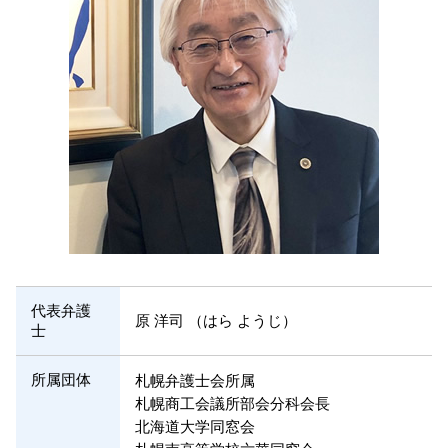
医療事故 賠償金
代表弁護
原 洋司 （はら ようじ）
士
所属団体
札幌弁護士会所属
札幌商工会議所部会分科会長
北海道大学同窓会