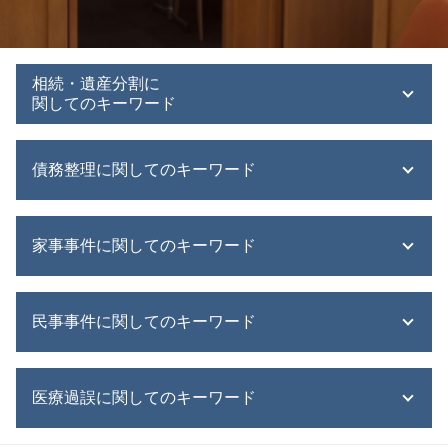
相続・遺産分割に
関してのキーワード
遺産 相続 順位
債務整理に関してのキーワード
遺産 受け取り 拒否
遺産 あとから
遺産 あげたくない
債務整理 進め方
家事事件に関してのキーワード
遺産 あてにする
債務整理
遺産 運用方法
債務整理 デメリット
遺産分割協議書 作成
民事再生 流れ
財産分与 家事事件
遺産分割協議書
民事事件に関してのキーワード
債務整理 子供への影響
家事事件 民事
小樽市 相続問題
債務整理 する人
遺言トラブル 家事事件
遺産 相続財産 違い
債務整理 札幌市
家事事件 判決
民事再生 中小企業
遺言執行者 権限
債務整理 とは
医療過誤に関してのキーワード
相続問題 家事事件
交通事故 弁護士
相続放棄 期限
債務整理 手続き 流れ
家事事件 法
民事再生とは
江別市 相続問題
債務整理 住宅ローン
協議離婚 弁護士