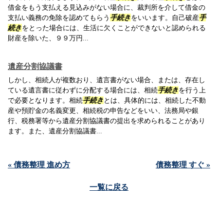
借金をもう支払える見込みがない場合に、裁判所を介して借金の
支払い義務の免除を認めてもらう
手続き
をいいます。自己破産
手
続き
をとった場合には、生活に欠くことができないと認められる
財産を除いた、９９万円...
遺産分割協議書
しかし、相続人が複数おり、遺言書がない場合、または、存在し
ている遺言書に従わずに分配する場合には、相続
手続き
を行う上
で必要となります。相続
手続き
とは、具体的には、相続した不動
産や預貯金の名義変更、相続税の申告などをいい、法務局や銀
行、税務署等から遺産分割協議書の提出を求められることがあり
ます。また、遺産分割協議書...
« 債務整理 進め方
債務整理 すぐ »
一覧に戻る