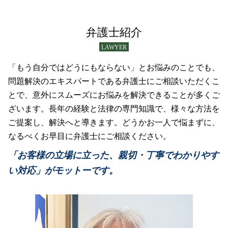
連帯保証 弁済
医療過誤 弁護士
遺産 分割 割合
債務整理 種類
家事事件 離婚問題
民事再生
医療過誤 責任追及
遺産 借金
企業債務整理
家事事件 財産管理
民事事件 解決方法
医療事故 弁護士
弁護士紹介
遺産 確認方法
自己破産 流れ
離婚 財産分与 対象
民事事件 弁護士
医療過誤 法律事務所
石狩市 相続問題
債務整理 退職金見込額証明書
LAWYER
家事事件 トラブル
民事事件 時効期間
医療過誤 とは
遺産 もめる原因
債務整理 弁護士
財産管理 弁護士
過失割合 交通事故
医療過誤 調停
「もう自分ではどうにもならない」とお悩みのことでも、
遺産 相続人 いない
債務整理 小樽市
離婚 家事事件
貸金 法律
医療過誤 相談
問題解決のエキスパートである弁護士にご相談いただくこ
限定承認 単純承認
債務整理中 借入
家事事件 成年後見
民事再生とは 個人
医療過誤 賠償金額 相場
とで、意外にスムーズにお悩みを解決できることが多くご
債務整理 クズ
家事事件 申立
民事再生 弁済
医療事故 どこに相談
債務整理 石狩市
ざいます。長年の経験と法律の専門知識で、様々な方法を
家事事件 調停
交通事故 慰謝料 弁護士基準
医療過誤事件
債務整理 制限
家事事件 申立て
ご提案し、解決へと導きます。どうかお一人で悩まずに、
破産 手続き
医療過誤訴訟 法律
家事事件 遺産分割
なるべくお早目に弁護士にご相談ください。
交通事故 被害
介護事故
成年後見 弁護士
交通事故 被害者
医療過誤 相談 医師
「お客様の立場に立った、親切・丁寧でわかりやす
家事事件 種類
民事再生 個人
医療事故 調停
い対応」がモットーです。
民事事件 傍聴
介護事故 賠償
民事事件 種類
医療過誤 責任 個人
民事再生 弁護士
医療事故 どうする
医療過誤 冤罪
医療事故 調査