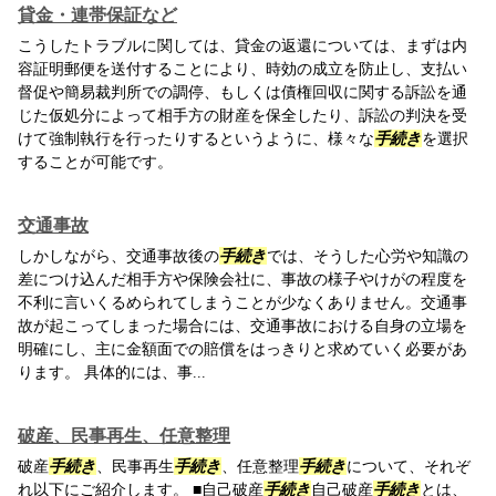
貸金・連帯保証など
こうしたトラブルに関しては、貸金の返還については、まずは内
容証明郵便を送付することにより、時効の成立を防止し、支払い
督促や簡易裁判所での調停、もしくは債権回収に関する訴訟を通
じた仮処分によって相手方の財産を保全したり、訴訟の判決を受
けて強制執行を行ったりするというように、様々な
手続き
を選択
することが可能です。
交通事故
しかしながら、交通事故後の
手続き
では、そうした心労や知識の
差につけ込んだ相手方や保険会社に、事故の様子やけがの程度を
不利に言いくるめられてしまうことが少なくありません。交通事
故が起こってしまった場合には、交通事故における自身の立場を
明確にし、主に金額面での賠償をはっきりと求めていく必要があ
ります。 具体的には、事...
破産、民事再生、任意整理
破産
手続き
、民事再生
手続き
、任意整理
手続き
について、それぞ
れ以下にご紹介します。 ■自己破産
手続き
自己破産
手続き
とは、