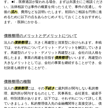
す。 ■1．医療過誤が疑われる場合、まずは弁護士にご相談くださ
い。法律相談では事件の概要を伺ったうえで、事件の見通し、今
後の
流れ
、費用などを説明いたします。初回のご相談を円滑に進
めるために以下の点をあらかじめメモしておくことをおすすめし
ます。・医師にかかる...
債務整理のメリットとデメリットについて
法人の
債務整理
は、大きく再建型と清算型に分けられます。本稿
では、それぞれについてメリット・デメリットを解説していきま
す。再建型のメリット・デメリット再建型とは、会社の法人格を
残したまま、事業の再建を目指す
債務整理
をいいます。再建型の
大きなメリットとしては、会社の事業を継続することができ、会
社財産も維持することがで...
債務整理の種類
法人の
債務整理
には、その
手続き
に裁判所が関与しない私的整
理、裁判所が関与するものとして、民事再生、会社更生、破産手
続、特別清算があります。以下では、それぞれについて詳しく見
ていきましょう。私的整理借入先の金融機関等と直接交渉し、債