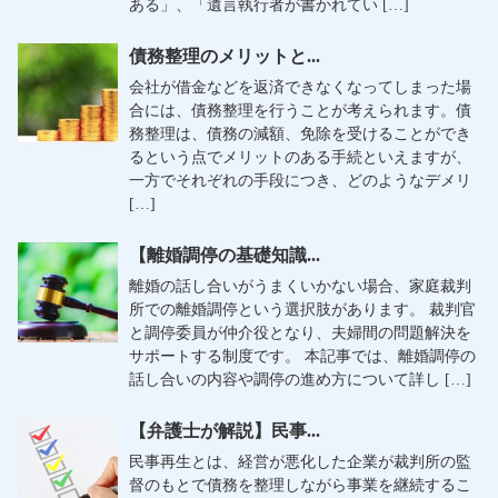
ある」、「遺言執行者が書かれてい […]
債務整理のメリットと...
会社が借金などを返済できなくなってしまった場
合には、債務整理を行うことが考えられます。債
務整理は、債務の減額、免除を受けることができ
るという点でメリットのある手続といえますが、
一方でそれぞれの手段につき、どのようなデメリ
[…]
【離婚調停の基礎知識...
離婚の話し合いがうまくいかない場合、家庭裁判
所での離婚調停という選択肢があります。 裁判官
と調停委員が仲介役となり、夫婦間の問題解決を
サポートする制度です。 本記事では、離婚調停の
話し合いの内容や調停の進め方について詳し […]
【弁護士が解説】民事...
民事再生とは、経営が悪化した企業が裁判所の監
督のもとで債務を整理しながら事業を継続するこ