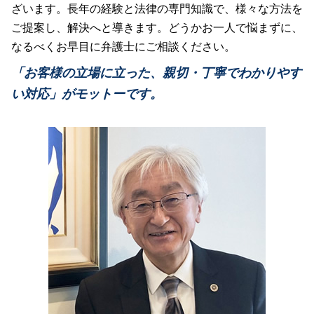
債務整理とは 法人
ざいます。長年の経験と法律の専門知識で、様々な方法を
家事事件 種類
過失割合 決め方
医療事故 どうする
債務整理 デメリット
家事事件 申立て
ご提案し、解決へと導きます。どうかお一人で悩まずに、
民事事件 確定
医療過誤訴訟
家事事件 相続
なるべくお早目に弁護士にご相談ください。
民事再生とは 個人
医療過誤 責任追及
家事事件 判決
連帯保証 破産
医療過誤訴訟 問題点
「お客様の立場に立った、親切・丁寧でわかりやす
相続問題 家事事件
破産 弁済
介護事故 賠償
い対応」がモットーです。
民事再生 弁済
医療事故 弁護士
民事再生とは
医療過誤 賠償金額 相場
民事事件 記録 閲覧
介護事故 弁護士
医療過誤 責任 個人
医療事故
医療過誤訴訟 法律