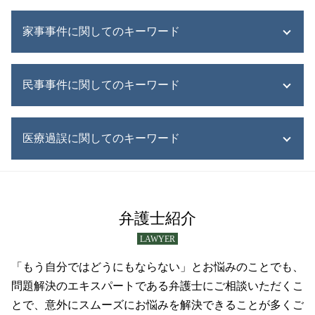
相続人 連絡取れない
自己破産 流れ
家事事件に関してのキーワード
遺産 運用方法
債務整理とは 個人
遺産 確認方法
債務整理 すぐ
遺産 株 相続
債務整理 小樽市
家事事件 申立
遺産 不動産
民事事件に関してのキーワード
債務整理 生活保護
成年後見 弁護士
江別市 相続問題
債務整理 とは
家事事件 弁護士
遺産分割協議書 作成
民事再生 流れ
離婚調停 流れ
破産 弁護士
遺産 種類
債務整理 弁護士
医療過誤に関してのキーワード
家事事件 離婚問題
交通事故 被害者
小樽市 相続問題
債務整理 自己破産 違い
家事事件 調停
民事再生手続き
札幌市 相続問題
債務整理 手遅れ
家事事件 トラブル
交通事故 慰謝料 弁護士基準
医療過誤事件
遺産 借金
債務整理 子供への影響
家事事件 民事
民事再生 弁護士
医療過誤 相談
限定承認 単純承認
債務整理 すると どうなる
離婚 家事事件
貸金 法律
医療過誤 とは
弁護士紹介
遺産 受け取り 拒否
債務整理 誰に頼む
家事事件 流れ
任意整理
医療事故 どこに相談
遺産 相続人 いない
債務整理 手順
LAWYER
協議離婚 弁護士
連帯保証 弁済
医療過誤 どこに
遺産 分割 割合
債務整理 進め方
財産管理 弁護士
交通事故 賠償金
医療過誤 相談 医師
「もう自分ではどうにもならない」とお悩みのことでも、
遺産 争い
債務整理 種類
家事事件 遺産分割
交通事故 物損事故
医療過誤 冤罪
問題解決のエキスパートである弁護士にご相談いただくこ
遺産 相続 順位
債務整理 手続き 流れ
遺言トラブル 家事事件
交通事故 弁護士
医療過誤
とで、意外にスムーズにお悩みを解決できることが多くご
債務整理 相談
家事事件 成年後見
民事再生 個人
医療過誤 法律