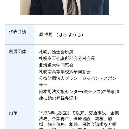
代表弁護
原 洋司 （はら ようじ）
士
所属団体
札幌弁護士会所属
札幌商工会議所部会分科会長
北海道大学同窓会
札幌南高等学校六華同窓会
公益財団法人プラン・ジャパン・スポン
サー
日本司法支援センター(法テラス)の民事法
律扶助の登録弁護士
沿革
平成6年に設立して以来、交通事故、企業
法務、企業再生、医療過誤、親権、離
婚、個人債務、相続、保険金請求など幅