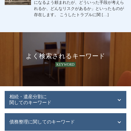
になるよう頼まれたが、どういった手段が考えら
れるか、どんなリスクがあるか」といったものが
存在します。 こうしたトラブルに関 […]
よく検索されるキーワード
KEYWORD
相続・遺産分割に
関してのキーワード
寄与分 相続
債務整理に関してのキーワード
遺産 あてにする
遺産 預け先