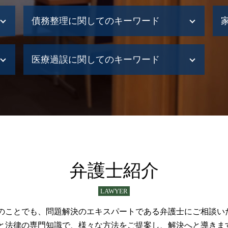
債務整理に関してのキーワード
債務整理 種類
医療過誤に関してのキーワード
債務整理 手遅れ
企業債務整理
債務整理 岩見沢市
医療事故
債務整理 クズ
医療過誤 調停
債務整理 デメリット
医療過誤 法的責任
債務整理 とは
医療過誤 冤罪
債務整理 自己破産 違い
医療事故 弁護士
債務整理 小樽市
医療事故 調査
債務整理 制限
介護事故 賠償
弁護士紹介
債務整理 進め方
医療過誤 責任追及
債務整理 相談
医療過誤 調査
LAWYER
債務整理とは 法人
医療過誤 医師 責任
債務整理 手順
医療過誤訴訟 問題点
のことでも、問題解決のエキスパートである弁護士にご相談い
民事再生 流れ
医療事故 賠償金
と法律の専門知識で、様々な方法をご提案し、解決へと導きま