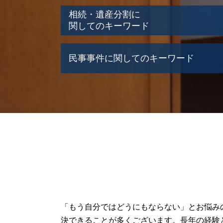
相続・遺産分割に
関してのキーワード
遺産分割協議書 作成
民事事件に関してのキーワード
相続人 連絡取れない
遺産 不動産
遺産 借金
民事事件 記録 閲覧
遺産 確認方法
交通事故 弁護士
遺産 種類
民事再生
遺産 相続放棄
民事事件 種類
岩見沢市 相続問題
民事再生とは
遺産 受け取り 拒否
民事事件 時効
限定承認 単純承認
交通事故
江別市 相続問題
不動産取引 弁護士
遺産 相続 順位
民事事件 起訴
小樽市 相続問題
任意整理 弁護士
遺産 もめる原因
連帯保証 弁済
「もう自分ではどうにもならない」とお悩み
相続放棄 期限
交通事故 慰謝料
決できることが多くございます。長年の経験