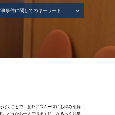
家事事件に関してのキーワード
家事事件 判決
家事事件 弁護士
家事事件 相続
家事事件 法
家事事件 流れ
相続問題 家事事件
離婚 家事事件
遺言トラブル 家事事件
離婚調停 流れ
協議離婚 弁護士
家事事件 申立
成年後見 弁護士
家事事件 財産管理
家事事件 種類
ただくことで、意外にスムーズにお悩みを解
財産管理 弁護士
す。どうかお一人で悩まずに、なるべくお早