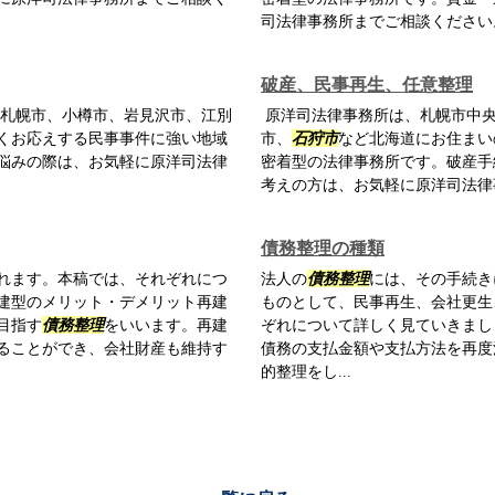
司法律事務所までご相談ください
破産、民事再生、任意整理
札幌市、小樽市、岩見沢市、江別
原洋司法律事務所は、札幌市中央
くお応えする民事事件に強い地域
市、
石狩市
など北海道にお住まい
悩みの際は、お気軽に原洋司法律
密着型の法律事務所です。破産手
考えの方は、お気軽に原洋司法律
債務整理の種類
れます。本稿では、それぞれにつ
法人の
債務整理
には、その手続き
建型のメリット・デメリット再建
ものとして、民事再生、会社更生
目指す
債務整理
をいいます。再建
ぞれについて詳しく見ていきまし
ることができ、会社財産も維持す
債務の支払金額や支払方法を再度
的整理をし...