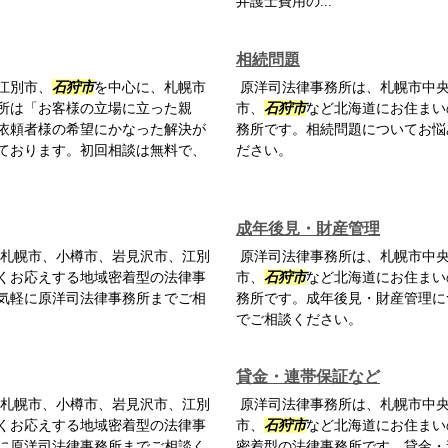
弁護士費用の...
相続問題
江別市、
石狩市
を中心に、札幌市
原洋司法律事務所は、札幌市中央
所は「お客様の立場に立った親
市、
石狩市
など北海道にお住まい
依頼者様の希望にかなった解決が
務所です。相続問題についてお悩
ております。初回相談は無料で、
ださい。
成年後見・財産管理
札幌市、小樽市、岩見沢市、江別
原洋司法律事務所は、札幌市中央
くお応えする地域密着型の法律事
市、
石狩市
など北海道にお住まい
気軽に原洋司法律事務所までご相
務所です。成年後見・財産管理に
でご相談ください。
貸金・連帯保証など
札幌市、小樽市、岩見沢市、江別
原洋司法律事務所は、札幌市中央
くお応えする地域密着型の法律事
市、
石狩市
など北海道にお住まい
に原洋司法律事務所までご相談く
密着型の法律事務所です。貸金・