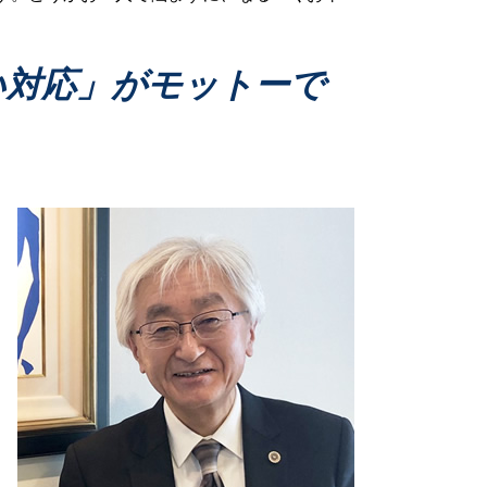
家事事件 遺産分割
離婚 財産分与 対象
家事事件 成年後見
い対応」がモットーで
家事事件 離婚問題
家事事件 民事