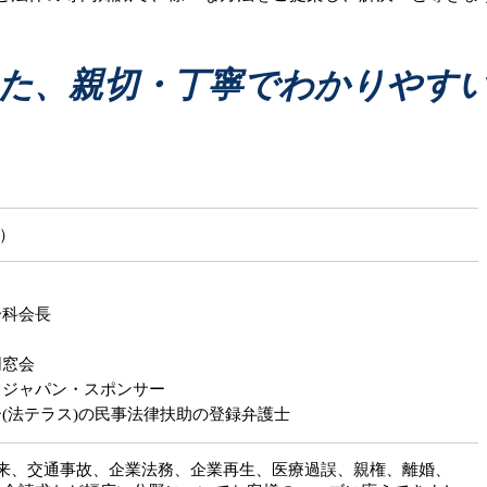
債務整理 弁護士
医療過誤 どうする
債務整理 すると どうなる
医療過誤訴訟 法律
債務整理 する人
介護事故
た、親切・丁寧でわかりやす
債務整理 すぐできる
医療過誤 損害賠償
債務整理 江別市
医療過誤 時効 弁護士
医療過誤 法律事務所
医療事故 どうする
医療過誤
じ）
分科会長
同窓会
・ジャパン・スポンサー
(法テラス)の民事法律扶助の登録弁護士
以来、交通事故、企業法務、企業再生、医療過誤、親権、離婚、