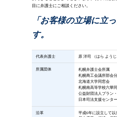
寄与分 相続
民事再生 中小企業
目に弁護士にご相談ください。
遺産 分割 割合
任意整理
遺産相続 分配
民事事件 弁護士
「お客様の立場に立っ
遺産 運用方法
民事事件 時効期間
遺産 争い
連帯保証 破産
す。
民事再生 弁護士
民事事件 確定
民事再生 個人
代表弁護士
原 洋司 （はら よう
所属団体
札幌弁護士会所属
札幌商工会議所部会
北海道大学同窓会
札幌南高等学校六華
公益財団法人プラン
日本司法支援センター
沿革
平成6年に設立して