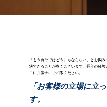
江別市 相続問題
破産 弁済
遺産 預け先
民事再生とは 個人
遺産 受け取り 拒否
交通事故
遺産 借金
連帯保証 破産
遺産 不動産
民事事件 解決方法
遺産 権利
民事事件 傍聴
遺産 開示請求
交通事故 賠償金
相続放棄 期限
民事事件 時効
遺産 あげたくない
民事再生 弁済
遺言執行者 権限
過失割合 交通事故
小樽市 相続問題
連帯保証 弁済
「もう自分ではどうにもならない」とお悩み
遺産分割協議書 作成
任意整理 弁護士
決できることが多くございます。長年の経験
遺産 もめる原因
交通事故 慰謝料
目に弁護士にご相談ください。
遺産 相続財産 違い
貸金 法律
遺産 種類
交通事故 物損事故
「お客様の立場に立っ
遺産 株 相続
民事事件 確定
遺産 相続放棄
民事再生 弁護士
す。
民事再生手続き
破産 弁護士