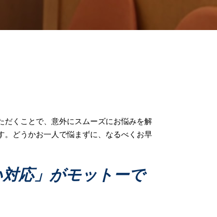
財産管理 弁護士
家事事件 判決
家事事件 弁護士
財産分与 家事事件
家事事件 申立
遺言トラブル 家事事件
家事事件 種類
成年後見 弁護士
家事事件 民事
家事事件 トラブル
協議離婚 弁護士
ただくことで、意外にスムーズにお悩みを解
相続問題 家事事件
す。どうかお一人で悩まずに、なるべくお早
家事事件 成年後見
離婚調停 流れ
家事事件 離婚問題
い対応」がモットーで
離婚 家事事件
家事事件 法