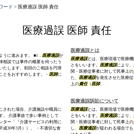
ワード
>
医療過誤 医師 責任
医療過誤 医師 責任
医療過誤とは
うに進みます。 ■1．
医療過誤
が
医療過誤
とは、医療現場で医療機
律相談では事件の概要を伺ったう
とをいいます。
医療過誤
により、
いたします。初回のご相談を円滑
関・医療従事者に対して民事上の
ことをおすすめします。・
医師
に
た、
医療過誤
を発生させた医療従
上の
責任
（
医師
...
医療過誤訴訟について
こされた場合、介護施設や職員に
医療過誤
とは、医療現場で医療機
す。 介護事故で多い事例として
とをいいます。
医療過誤
により、
ンター「『介護サービスの利用に
関・医療従事者に対して民事上の
成30年3月））。 ・不適切な食
し、
医療過誤
が疑われる場合でも