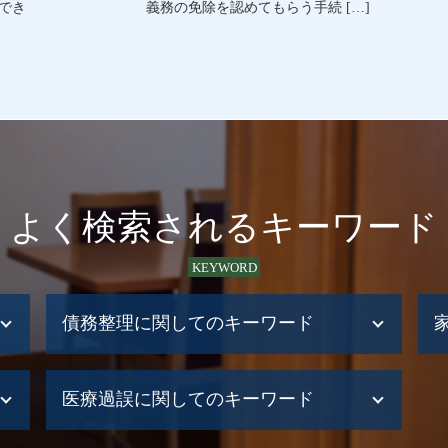
でき
義務の免除を認めてもらう手続 […]
よく検索されるキーワード
KEYWORD
債務整理に関してのキーワード
自己破産 流れ
医療過誤に関してのキーワード
債務整理 手続き 流れ
債務整理 江別市