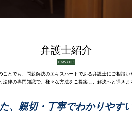
債務整理 手続き
医療事故 調停
債務整理 すぐできる
介護事故 医療過誤
債務整理 とは
医療事故 弁護士
債務整理とは 個人
医療事故 どうする
債務整理 相談
医療過誤訴訟 法律
債務整理 生活保護
医療過誤 冤罪
債務整理 札幌市
医療過誤 時効 弁護士
弁護士紹介
債務整理
医療過誤 責任 個人
債務整理 手遅れ
介護事故 賠償
LAWYER
企業債務整理
医療過誤 責任追及
債務整理 進め方
医療過誤 弁護士
のことでも、問題解決のエキスパートである弁護士にご相談い
債務整理 自己破産 違い
医療過誤訴訟 問題点
と法律の専門知識で、様々な方法をご提案し、解決へと導きま
民事再生 流れ
医療過誤 不法行為 債務不履行
債務整理 すぐ
医療過誤 医療事故
債務整理とは 法人
医療過誤事件
た、親切・丁寧でわかりやす
債務整理 デメリット
医療過誤 法的責任
債務整理 弁護士
医療事故 どこに相談
医療過誤 賠償金額 相場
医療過誤 相談 医師