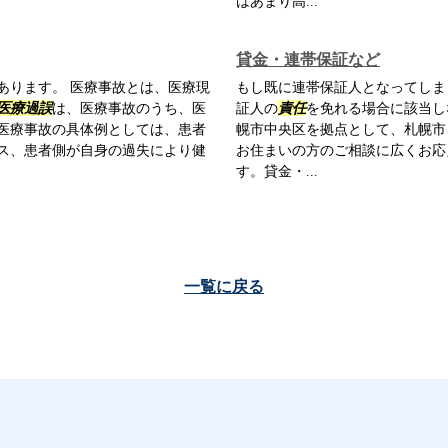
はあまり高...
貸金・連帯保証など
あります。 医療事故とは、医療現
もし既に連帯保証人となってしま
医療過誤
は、医療事故のうち、医
証人の
責任
を免れる場合に該当し
医療事故の具体例としては、患者
幌市中央区を拠点として、札幌市
ス、患者側が自身の過失により健
お住まいの方のご相談に広くお応
す。貸金・...
一覧に戻る