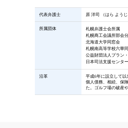
不動産取引 弁護士
代表弁護士
原 洋司 （はら よう
所属団体
札幌弁護士会所属
札幌商工会議所部会
北海道大学同窓会
札幌南高等学校六華
公益財団法人プラン
日本司法支援センター
沿革
平成6年に設立して
個人債務、相続、保
た。ゴルフ場の破産