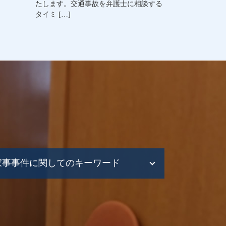
たします。交通事故を弁護士に相談する
タイミ […]
家事事件に関してのキーワード
家事事件 申立て
家事事件 遺産分割
家事事件 相続