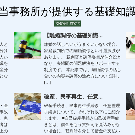
当事務所が提供する基礎知
KNOWLEDGE
【離婚調停の基礎知識...
人と
離婚の話し合いがうまくいかない場合、
分け
家庭裁判所での離婚調停という選択肢が
人い
あります。 裁判官と調停委員が仲介役と
議を
なり、夫婦間の問題解決をサポートする
産分
制度です。 本記事では、離婚調停の話し
とな
合いの内容や調停の進め方について詳し
[…]
破産、民事再生、任意...
・医
破産手続き、民事再生手続き、任意整理
事故
手続きについて、それぞれ以下にご紹介
、患
します。 ■自己破産手続き自己破産手続
者は
きとは、借金をもう支払える見込みがな
上の
い場合に、裁判所を介して借金の支払い