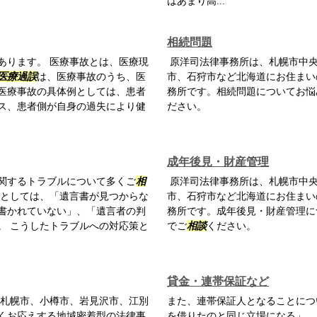
はあまり高...
相続問題
あります。 医療事故とは、医療現
原洋司法律事務所は、札幌市中央
医療過誤
は、医療事故のうち、医
市、石狩市など北海道にお住まい
医療事故の具体例としては、患者
務所です。相続問題についてお悩
ス、患者側が自身の過失により健
ださい。
成年後見・財産管理
関するトラブルについて多くご
相
原洋司法律事務所は、札幌市中央
例としては、「遺言書が見つからな
市、石狩市など北海道にお住まい
書かれていない」、「遺言者の判
務所です。成年後見・財産管理に
。 こうしたトラブルへの対応策と
でご
相談
ください。
貸金・連帯保証など
札幌市、小樽市、岩見沢市、江別
また、連帯保証人となることにつ
くお応えする地域密着型の法律事
を借りたのと同じ立場になる」、