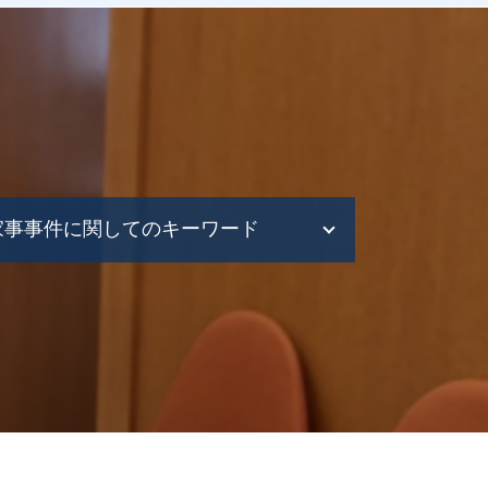
家事事件に関してのキーワード
財産管理 弁護士
家事事件 相続
家事事件 法
家事事件 申立
財産分与 家事事件
離婚調停 流れ
協議離婚 弁護士
遺言トラブル 家事事件