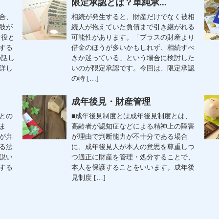
限定承認とは？単純承...
合、
相続が発生すると、財産だけでなく被相
肢が
続人が抱えていた負債まで引き継がれる
介役と
可能性があります。「プラスの財産より
する
借金のほうが多いかもしれず、相続すべ
の話し
きか迷っている」という場合に検討した
詳し
いのが限定承認です。今回は、限定承認
の特 […]
成年後見・財産管理
との
■成年後見制度とは成年後見制度とは、
ま
高齢者が認知症などによる精神上の障害
が弁
が理由で判断能力が不十分である場合
る法
に、成年後見人が本人の意思を尊重しつ
説い
つ適正に財産を管理・処分することで、
する
本人を保護することをいいます。成年後
見制度 […]