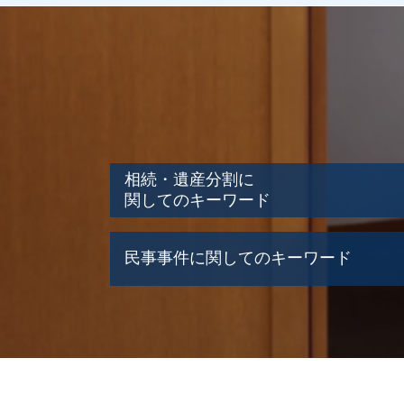
相続・遺産分割に
関してのキーワード
遺産 運用方法
民事事件に関してのキーワード
限定承認 単純承認
相続人 連絡取れない
遺産分割協議書 作成
破産 弁護士
遺産 相続人 いない
過失割合 決め方
遺産 相続 順位
破産 賠償金
遺産 借金
交通事故 弁護士 タイミング
石狩市 相続問題
民事事件 懲役