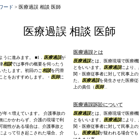
ワード
>
医療過誤 相談 医師
医療過誤 相談 医師
医療過誤とは
うに進みます。 ■1．
医療過誤
が
医療過誤
とは、医療現場で医療機
律
相談
では事件の概要を伺ったう
とをいいます。
医療過誤
により、
いたします。初回のご
相談
を円滑
関・医療従事者に対して民事上の
ことをおすすめします。・
医師
に
た、
医療過誤
を発生させた医療従
上の責任（
医師
...
医療過誤訴訟について
が年々増えています。 介護事故の
医療過誤
とは、医療現場で医療機
無にかかわらず、介護の現場で利
とをいいます。
医療過誤
により、
可能性がある場合は、介護事故と
関・医療従事者に対して民事上の
によって引き起こされた場合、介
し、
医療過誤
が疑われる場合でも