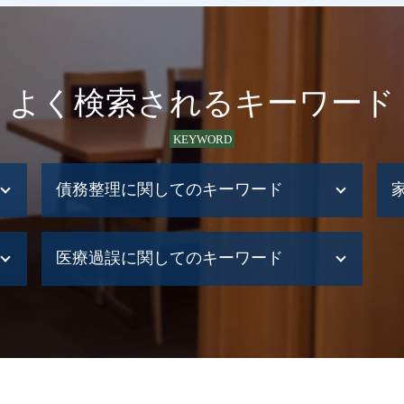
よく検索されるキーワード
KEYWORD
債務整理に関してのキーワード
債務整理 小樽市
医療過誤に関してのキーワード
債務整理 住宅ローン
債務整理 自己破産 違い
債務整理 退職金見込額証明書
医療過誤 損害賠償
債務整理 デメリット
介護事故 医療過誤
債務整理 手遅れ
介護事故
債務整理 すぐ
医療過誤 医療事故
債務整理 する人
医療過誤 どこに