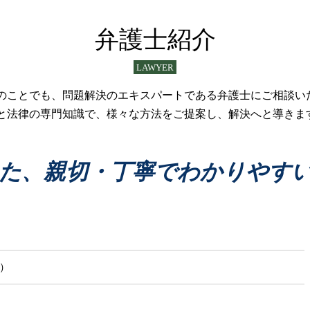
民事再生 流れ
医療過誤事件
債務整理 生活保護
医療過誤訴訟 問題点
弁護士紹介
債務整理 札幌市
医療過誤 法的責任
債務整理 手続き
医療過誤訴訟 法律
LAWYER
債務整理とは 法人
医療過誤 とは
債務整理中 借入
医療過誤 法律
のことでも、問題解決のエキスパートである弁護士にご相談い
債務整理 子供への影響
看護師 医療過誤 責任
と法律の専門知識で、様々な方法をご提案し、解決へと導きま
債務整理とは 個人
医療過誤 時効 弁護士
債務整理 とは
介護事故 弁護士
債務整理 すぐできる
医療過誤 相談
た、親切・丁寧でわかりやす
債務整理 進め方
介護事故 賠償
自己破産 流れ
医療事故 どこに相談
医療事故
医療過誤 弁護士
医療過誤訴訟
じ）