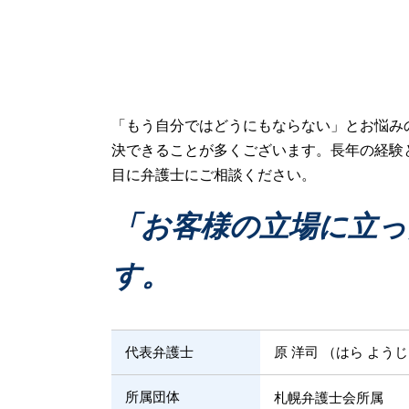
遺産 分割 割合
民事事件 起訴
遺産 争い
民事事件 種類
遺産 預け先
不動産取引 弁護士
遺産 株 相続
任意整理 弁護士
遺産 種類
交通事故 慰謝料
遺産 あとから
交通事故 物損事故
「もう自分ではどうにもならない」とお悩み
江別市 相続問題
任意整理
決できることが多くございます。長年の経験
遺産 相続放棄
破産 手続き
目に弁護士にご相談ください。
遺産 不動産
交通事故
遺産 開示請求
連帯保証 破産
「お客様の立場に立っ
遺産 受け取り 拒否
連帯保証 弁済
遺産 権利
民事再生 弁済
す。
民事事件 時効期間
民事事件 傍聴
過失割合 交通事故
代表弁護士
原 洋司 （はら よう
所属団体
札幌弁護士会所属