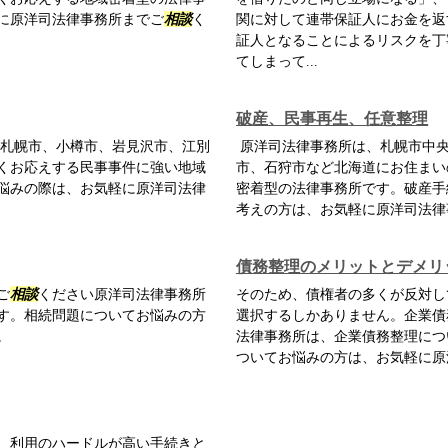
に原洋司法律事務所までご
相談
く
関に対して連帯保証人にお金を返
証人となることによるリスクを丁
てしまって...
破産、民事再生、任意整理
札幌市、小樽市、岩見沢市、江別
原洋司法律事務所は、札幌市中央
くお応えする民事事件に強い地域
市、石狩市など北海道にお住まい
悩みの際は、お気軽に原洋司法律
密着型の法律事務所です。破産手
考えの方は、お気軽に原洋司法律
債務整理のメリットとデメリ
ご
相談
ください原洋司法律事務所
そのため、債権者の多くが反対し
す。相続問題についてお悩みの方
選択するしかありません。企業債
。
法律事務所は、企業債務整理につ
ついてお悩みの方は、お気軽に原
、利用のハードルが高い手続きと