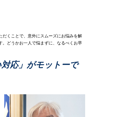
家事事件 判決
家事事件 遺産分割
家事事件 種類
家事事件 民事
相続問題 家事事件
家事事件 離婚問題
ただくことで、意外にスムーズにお悩みを解
家事事件 流れ
す。どうかお一人で悩まずに、なるべくお早
家事事件 申立て
家事事件 弁護士
離婚 財産分与 対象
い対応」がモットーで
離婚 家事事件
家事事件 調停