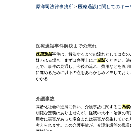
原洋司法律事務所
>
医療過誤に関してのキー
医療過誤事件解決までの流れ
医療過誤
事件は、解決するまでの流れとしては次のよ
疑われる場合、まずは弁護士にご
相談
ください。法
えで、事件の見通し、今後の流れ、費用などを説明
に進めるために以下の点をあらかじめメモしておく
かかる...
介護事故
高齢化社会の進展に伴い、介護事故に関するご
相談
明確な定義はありませんが、怪我の大小・治療の有
用者に実害があった場合または実害が発生していた
考えられます。この介護事故が、介護施設等の職員