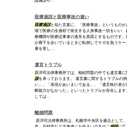
護施設や...
医療過誤と医療事故の違い
医療過誤
と似た言葉に、「医療事故」というものが
場で医療の全過程で発生する人身事故一切をいい、
療機関や医療従事者の過失を原因とするものです。
が廊下を歩いているときに転倒してケガを負うケー
康を害し...
遺言トラブル
原洋司法律事務所では、相続問題の中でも遺言書に
談
を承っております。 遺言書に関するトラブルの
い」、「表現があいまいである」、「遺言執行者が
断能力がなかった」といったトラブルが存在します
しては...
離婚問題
原洋司法律事務所は、札幌市中央区を拠点として、
市、石狩市など北海道にお住まいの方のご
相談
に広