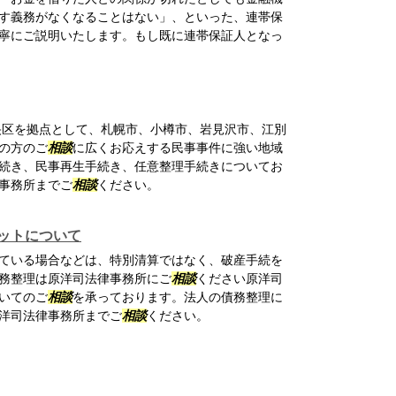
す義務がなくなることはない」、といった、連帯保
寧にご説明いたします。もし既に連帯保証人となっ
区を拠点として、札幌市、小樽市、岩見沢市、江別
の方のご
相談
に広くお応えする民事事件に強い地域
続き、民事再生手続き、任意整理手続きについてお
事務所までご
相談
ください。
ットについて
ている場合などは、特別清算ではなく、破産手続を
務整理は原洋司法律事務所にご
相談
ください原洋司
いてのご
相談
を承っております。法人の債務整理に
洋司法律事務所までご
相談
ください。