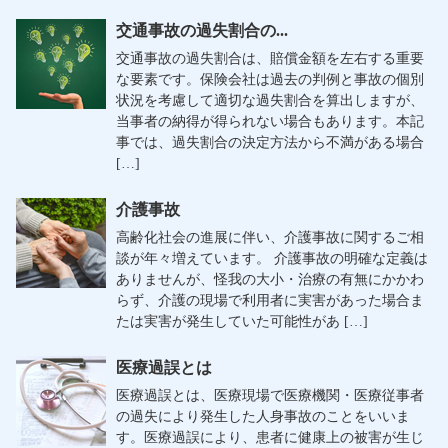
交通事故の過失割合の...
交通事故の過失割合は、賠償金額を左右する重要
な要素です。保険会社は過去の判例と事故の個別
状況を考慮して適切な過失割合を算出しますが、
当事者の納得が得られない場合もあります。本記
事では、過失割合の決定方法から不満がある場合
[…]
介護事故
高齢化社会の進展に伴い、介護事故に関するご相
談が年々増えています。 介護事故の明確な定義は
ありませんが、怪我の大小・治療の有無にかかわ
らず、介護の現場で利用者に実害があった場合ま
たは実害が発生していた可能性があ […]
医療過誤とは
医療過誤とは、医療現場で医療機関・医療従事者
の過失により発生した人身事故のことをいいま
す。医療過誤により、患者に健康上の被害が生じ