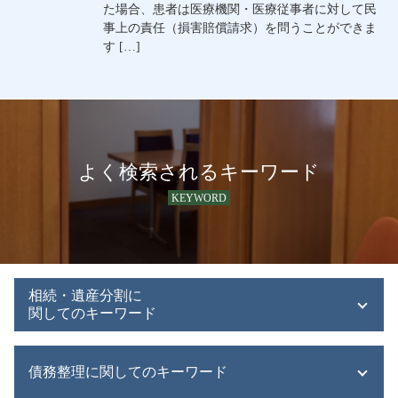
た場合、患者は医療機関・医療従事者に対して民
事上の責任（損害賠償請求）を問うことができま
す […]
よく検索されるキーワード
KEYWORD
相続・遺産分割に
関してのキーワード
遺産 運用方法
債務整理に関してのキーワード
遺産 相続人 いない