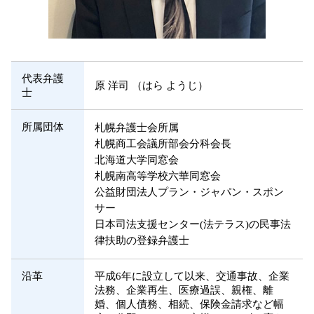
代表弁護
原 洋司 （はら ようじ）
士
所属団体
札幌弁護士会所属
札幌商工会議所部会分科会長
北海道大学同窓会
札幌南高等学校六華同窓会
公益財団法人プラン・ジャパン・スポン
サー
日本司法支援センター(法テラス)の民事法
律扶助の登録弁護士
沿革
平成6年に設立して以来、交通事故、企業
法務、企業再生、医療過誤、親権、離
婚、個人債務、相続、保険金請求など幅