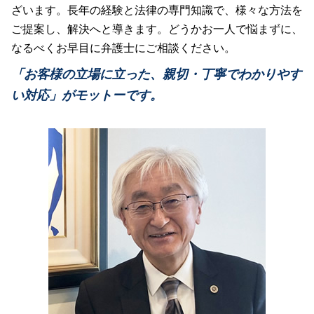
医療事故 調査
債務整理 住宅ローン
ざいます。長年の経験と法律の専門知識で、様々な方法を
離婚 家事事件
交通事故 被害者
医療過誤 冤罪
債務整理 クズ
家事事件 財産管理
ご提案し、解決へと導きます。どうかお一人で悩まずに、
民事再生 弁済
介護事故
相続問題 家事事件
なるべくお早目に弁護士にご相談ください。
民事事件 解決方法
医療過誤 不法行為 債務不履行
家事事件 相続
破産 弁護士
医療過誤
「お客様の立場に立った、親切・丁寧でわかりやす
家事事件 民事
民事事件 時効期間
医療事故
い対応」がモットーです。
連帯保証 弁済
医療過誤 医師 責任
民事再生 個人
介護事故 弁護士
交通事故 慰謝料
医療事故 どうする
看護師 医療過誤 責任
医療過誤 弁護士
医療過誤 法的責任