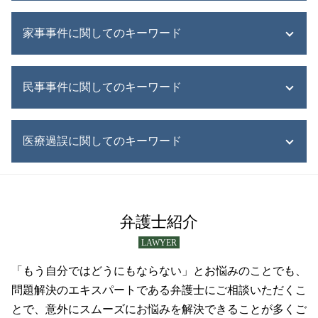
遺産 あげたくない
遺産 受け取り 拒否
企業債務整理
家事事件に関してのキーワード
遺産分割協議書 作成
債務整理 すぐ
遺産分割協議書
債務整理中 借入
遺産 あてにする
債務整理 自己破産 違い
家事事件 成年後見
遺産相続 分配
民事事件に関してのキーワード
債務整理 すると どうなる
家事事件 調停
相続人 連絡取れない
債務整理 制限
財産分与 家事事件
江別市 相続問題
債務整理 種類
離婚 財産分与 対象
破産 手続き
遺産 相続放棄
債務整理 すぐできる
医療過誤に関してのキーワード
家事事件 遺産分割
不動産取引 弁護士
限定承認 単純承認
債務整理 する人
家事事件 法
交通事故 被害
遺言執行者 権限
債務整理 デメリット
家事事件 判決
過失割合 交通事故
医療事故 調停
遺産 借金
債務整理 誰に頼む
家事事件 種類
破産 賠償金
医療過誤 調査
遺産 権利
債務整理 江別市
協議離婚 弁護士
連帯保証人 解除 弁護士
医療過誤 とは
弁護士紹介
遺産 分割 割合
債務整理 手順
家事事件 申立
任意整理
医療過誤 どこに
遺産 確認方法
債務整理 弁護士
LAWYER
家事事件 トラブル
交通事故 弁護士
医療過誤訴訟
遺産 種類
債務整理 手続き
家事事件 離婚問題
交通事故 賠償金
医療事故 弁護士
「もう自分ではどうにもならない」とお悩みのことでも、
寄与分 相続
債務整理
家事事件 申立て
民事事件 起訴
医療事故 どこに相談
問題解決のエキスパートである弁護士にご相談いただくこ
遺産 もめる原因
債務整理 手続き 流れ
離婚調停 流れ
民事事件 傍聴
医療過誤 医療事故
とで、意外にスムーズにお悩みを解決できることが多くご
債務整理 岩見沢市
家事事件 弁護士
民事再生