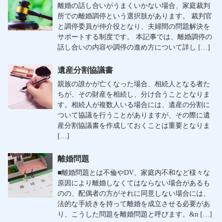
離婚の話し合いがうまくいかない場合、家庭裁判
所での離婚調停という選択肢があります。 裁判官
と調停委員が仲介役となり、夫婦間の問題解決を
サポートする制度です。 本記事では、離婚調停の
話し合いの内容や調停の進め方について詳し […]
遺産分割協議書
親族の誰かが亡くなった場合、相続人となる者た
ちが、その財産を相続し、分け合うこととなりま
す。相続人が複数人いる場合には、遺産の分割に
ついて協議を行うことがありますが、その際に遺
産分割協議書を作成しておくことは重要となりま
[…]
離婚問題
■離婚問題とは不倫やDV、家庭内不和など様々な
原因により離婚しなくてはならない場合があるも
のの、配偶者の方がそれに同意しない場合には、
法的な手続きを持って離婚を成立させる必要があ
り、こうした問題を離婚問題と呼びます。&n […]