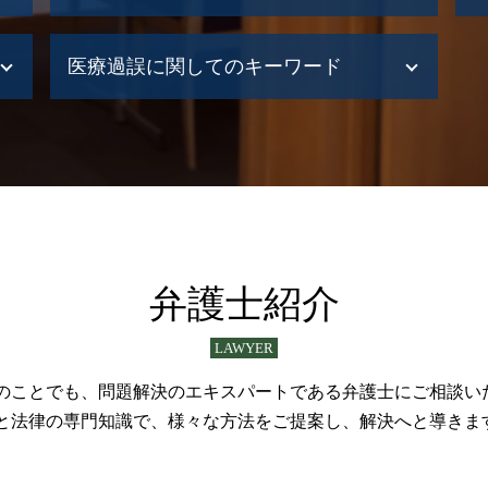
債務整理 生活保護
医療過誤に関してのキーワード
債務整理 進め方
債務整理
債務整理 手順
医療過誤 どうする
債務整理 クズ
医療過誤 損害賠償
債務整理 退職金見込額証明書
医療過誤 賠償金額 相場
債務整理 小樽市
医療過誤 相談 医師
債務整理 石狩市
医療事故 どうする
債務整理 自己破産 違い
医療事故 調停
債務整理 デメリット
医療過誤 不法行為 債務不履行
弁護士紹介
債務整理 札幌市
介護事故
債務整理 種類
医療過誤 医療事故
LAWYER
債務整理 手続き 流れ
医療過誤 時効 弁護士
債務整理 すぐ
医療過誤 冤罪
のことでも、問題解決のエキスパートである弁護士にご相談い
債務整理 江別市
医療過誤 調査
と法律の専門知識で、様々な方法をご提案し、解決へと導きま
債務整理 制限
介護事故 医療過誤
債務整理 すぐできる
介護事故 弁護士