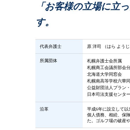
遺産 不動産
任意整理 弁護士
「お客様の立場に立っ
限定承認 単純承認
民事再生とは
札幌市 相続問題
民事事件 傍聴
す。
破産 弁護士
民事再生 個人
民事事件 時効期間
代表弁護士
原 洋司 （はら よう
所属団体
札幌弁護士会所属
札幌商工会議所部会
北海道大学同窓会
札幌南高等学校六華
公益財団法人プラン
日本司法支援センター
沿革
平成6年に設立して
個人債務、相続、保
た。ゴルフ場の破産