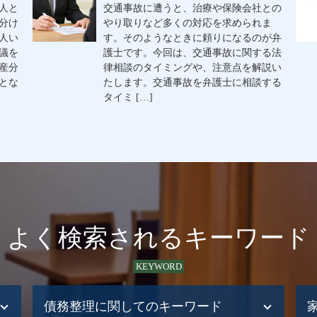
人と
交通事故に遭うと、治療や保険会社との
分け
やり取りなど多くの対応を求められま
人い
す。そのようなときに頼りになるのが弁
議を
護士です。今回は、交通事故に関する法
産分
律相談のタイミングや、注意点を解説い
とな
たします。交通事故を弁護士に相談する
タイミ […]
よく検索されるキーワード
KEYWORD
債務整理に関してのキーワード