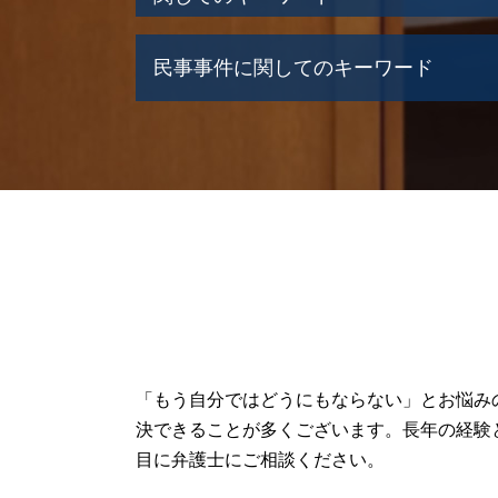
遺産 受け取り 拒否
民事事件に関してのキーワード
遺産 借金
遺産相続 分配
岩見沢市 相続問題
過失割合 決め方
石狩市 相続問題
民事再生 弁護士
江別市 相続問題
交通事故 慰謝料
遺言執行者 権限
貸金 法律
遺産 運用方法
交通事故 被害
遺産 あげたくない
民事事件 起訴
相続放棄 期限
交通事故 物損事故
遺産 争い
交通事故
遺産 株 相続
民事再生 中小企業
遺産 権利
連帯保証 弁済
遺産 あてにする
民事事件 時効
「もう自分ではどうにもならない」とお悩み
遺産 開示請求
過失割合 交通事故
決できることが多くございます。長年の経験
遺産 もめる原因
民事事件 確定
目に弁護士にご相談ください。
遺産 分割 割合
破産 弁済