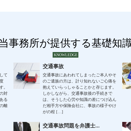
当事務所が提供する基礎知
KNOWLEDGE
交通事故
して
交通事故にあわれてしまったご本人やそ
度
のご遺族の方は、計り知れないご心痛を
す。
抱えていらっしゃることかと存じます。
の対
しかしながら、交通事故後の手続きで
ある
は、そうした心労や知識の差につけ込ん
の離
だ相手方や保険会社に、事故の様子やけ
がの程 […]
交通事故問題を弁護士...