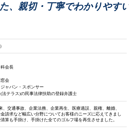
企業債務整理
医療過誤 弁護士
た、親切・丁寧でわかりやす
債務整理 手遅れ
医療過誤 法律事務所
債務整理 すると どうなる
医療過誤 とは
医療過誤 どこに
医療事故
医療過誤 法的責任
じ）
分科会長
同窓会
・ジャパン・スポンサー
(法テラス)の民事法律扶助の登録弁護士
以来、交通事故、企業法務、企業再生、医療過誤、親権、離婚、
険金請求など幅広い分野についてお客様のニーズに応えてきまし
や清算も手掛け、手掛けた全てのゴルフ場を再生させました。