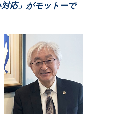
離婚 財産分与 対象
い対応」がモットーで
家事事件 申立て
財産管理 弁護士