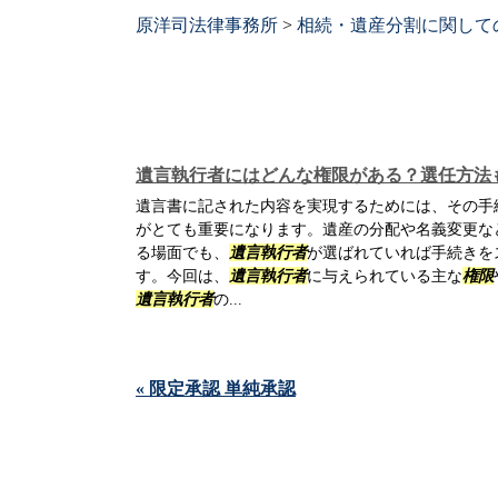
原洋司法律事務所
>
相続・遺産分割に関して
遺言執行者にはどんな権限がある？選任方法
遺言書に記された内容を実現するためには、その手
がとても重要になります。遺産の分配や名義変更な
る場面でも、
遺言執行者
が選ばれていれば手続きを
す。今回は、
遺言執行者
に与えられている主な
権限
遺言執行者
の...
« 限定承認 単純承認