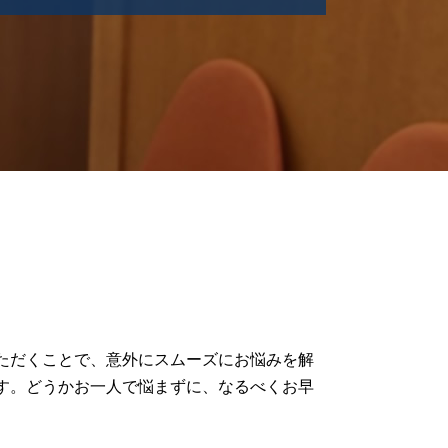
離婚 家事事件
家事事件 離婚問題
家事事件 調停
家事事件 遺産分割
家事事件 成年後見
協議離婚 弁護士
家事事件 弁護士
家事事件 流れ
遺言トラブル 家事事件
財産分与 家事事件
家事事件 相続
家事事件 トラブル
成年後見 弁護士
家事事件 申立
ただくことで、意外にスムーズにお悩みを解
離婚調停 流れ
す。どうかお一人で悩まずに、なるべくお早
家事事件 法
家事事件 民事