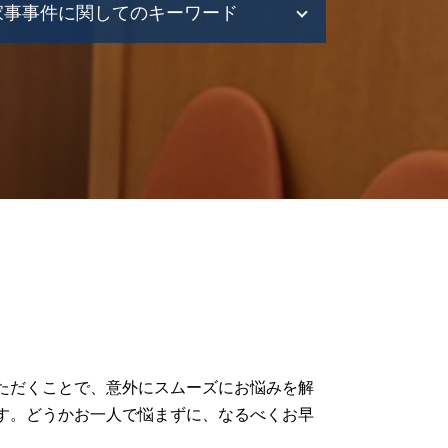
家事事件に関してのキーワード
離婚 家事事件
遺言トラブル 家事事件
協議離婚 弁護士
家事事件 種類
家事事件 遺産分割
離婚調停 流れ
家事事件 申立
家事事件 流れ
家事事件 法
財産管理 弁護士
財産分与 家事事件
家事事件 判決
家事事件 財産管理
家事事件 トラブル
ただくことで、意外にスムーズにお悩みを解
家事事件 弁護士
す。どうかお一人で悩まずに、なるべくお早
家事事件 調停