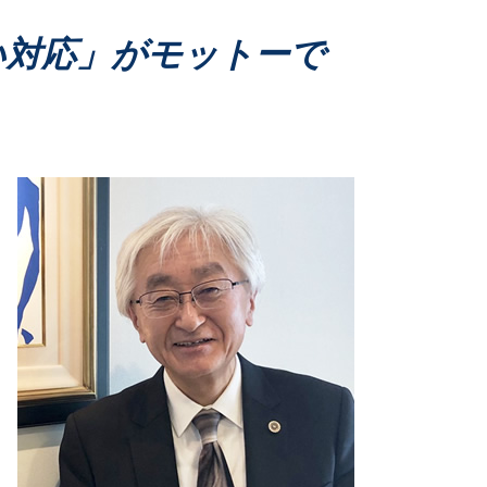
離婚 財産分与 対象
家事事件 民事
い対応」がモットーで
相続問題 家事事件
家事事件 成年後見