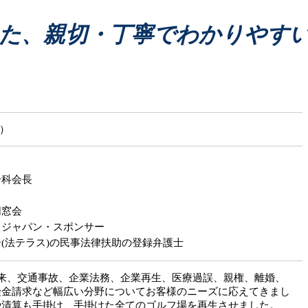
債務整理 手続き 流れ
医療過誤 賠償金額 相場
債務整理 クズ
医療過誤 医師 責任
た、親切・丁寧でわかりやす
債務整理 弁護士
医療過誤訴訟 問題点
債務整理 江別市
医療過誤 不法行為 債務不履行
医療過誤 弁護士
介護事故 医療過誤
医療過誤 とは
じ）
分科会長
同窓会
・ジャパン・スポンサー
(法テラス)の民事法律扶助の登録弁護士
以来、交通事故、企業法務、企業再生、医療過誤、親権、離婚、
険金請求など幅広い分野についてお客様のニーズに応えてきまし
や清算も手掛け、手掛けた全てのゴルフ場を再生させました。