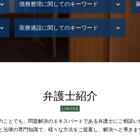
債務整理に関してのキーワード
債務整理とは 法人
医療過誤に関してのキーワード
債務整理 石狩市
債務整理 すると どうなる
債務整理 進め方
医療過誤 損害賠償
債務整理 とは
医療過誤 どうする
債務整理 自己破産 違い
医療過誤 医療事故
債務整理 生活保護
医療事故 どうする
債務整理 制限
医療過誤訴訟
債務整理中 借入
医療事故 どこに相談
債務整理 札幌市
医療過誤 法律
弁護士紹介
債務整理 退職金見込額証明書
医療過誤 冤罪
債務整理 すぐできる
医療過誤 調査
LAWYER
債務整理 子供への影響
医療事故 弁護士
債務整理 手遅れ
医療過誤
のことでも、問題解決のエキスパートである弁護士にご相談い
自己破産 流れ
介護事故 賠償
と法律の専門知識で、様々な方法をご提案し、解決へと導きま
民事再生 流れ
医療過誤 法的責任