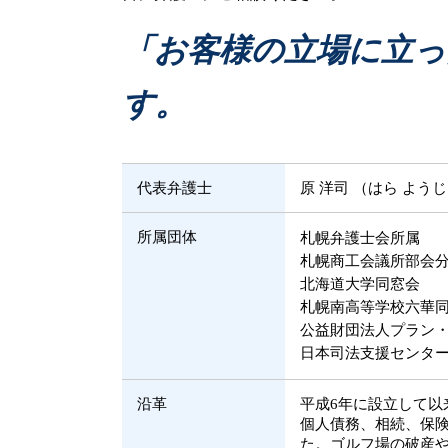
遺産 相続放棄
破産 弁済
遺産 預け先
民事事件 解決方法
「お客様の立場に立っ
小樽市 相続問題
民事事件 時効
遺産 相続 順位
民事再生 個人
す。
任意整理 弁護士
破産 弁護士
交通事故 被害者
代表弁護士
原 洋司 （はら よう
所属団体
札幌弁護士会所属
札幌商工会議所部会
北海道大学同窓会
札幌南高等学校六華
公益財団法人プラン
日本司法支援センター
沿革
平成6年に設立して
個人債務、相続、保
た。ゴルフ場の破産