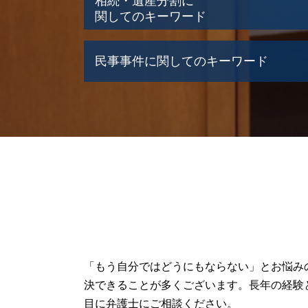
相続・遺産分割に
関してのキーワード
遺言執行者 権限
民事事件に関してのキーワード
相続放棄 期限
遺産 相続財産 違い
遺産 あげたくない
連帯保証人 解除 弁護士
遺産 運用方法
民事再生手続き
相続人 連絡取れない
連帯保証 破産
札幌市 相続問題
民事再生とは 個人
寄与分 相続
民事事件 弁護士
石狩市 相続問題
交通事故 物損事故
岩見沢市 相続問題
民事再生 弁護士
遺産 争い
民事事件 種類
遺産 不動産
交通事故 慰謝料
遺産相続 分配
交通事故
遺産 借金
民事事件 傍聴
「もう自分ではどうにもならない」とお悩み
江別市 相続問題
不動産取引 弁護士
決できることが多くございます。長年の経験
遺産 確認方法
民事事件 懲役
目に弁護士にご相談ください。