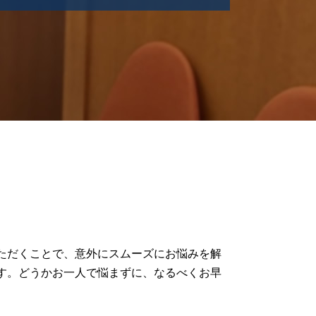
離婚調停 流れ
離婚 家事事件
家事事件 遺産分割
協議離婚 弁護士
家事事件 申立
家事事件 法
家事事件 相続
家事事件 申立て
家事事件 弁護士
財産分与 家事事件
家事事件 財産管理
家事事件 トラブル
家事事件 流れ
家事事件 離婚問題
ただくことで、意外にスムーズにお悩みを解
離婚 財産分与 対象
す。どうかお一人で悩まずに、なるべくお早
家事事件 民事
相続問題 家事事件