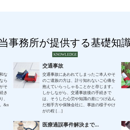
当事務所が提供する基礎知
KNOWLEDGE
交通事故
和な
交通事故にあわれてしまったご本人やそ
なら
のご遺族の方は、計り知れないご心痛を
がそ
抱えていらっしゃることかと存じます。
続き
しかしながら、交通事故後の手続きで
り、
は、そうした心労や知識の差につけ込ん
。&n
だ相手方や保険会社に、事故の様子やけ
がの程 […]
医療過誤事件解決まで...