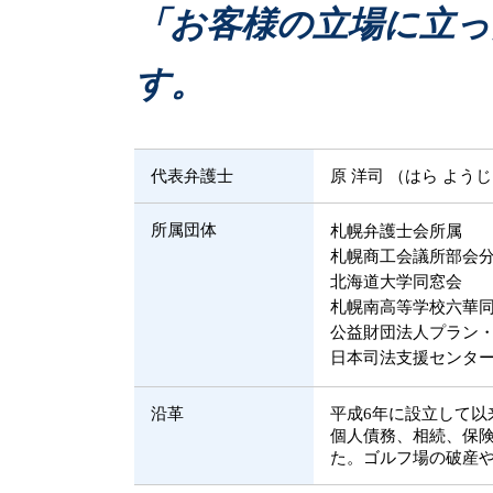
相続人 連絡取れない
連帯保証 破産
「お客様の立場に立っ
遺産 開示請求
連帯保証 弁済
遺産 運用方法
破産 弁護士
す。
不動産取引 弁護士
民事事件 弁護士
民事再生 個人
代表弁護士
原 洋司 （はら よう
所属団体
札幌弁護士会所属
札幌商工会議所部会
北海道大学同窓会
札幌南高等学校六華
公益財団法人プラン
日本司法支援センター
沿革
平成6年に設立して
個人債務、相続、保
た。ゴルフ場の破産