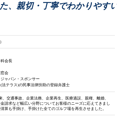
債務整理 相談
医療過誤 調査
た、親切・丁寧でわかりやす
債務整理 岩見沢市
医療過誤 相談
債務整理 すぐ
医療過誤 どうする
医療過誤 法律事務所
医療事故 どうする
医療過誤 医師 責任
じ）
分科会長
同窓会
・ジャパン・スポンサー
(法テラス)の民事法律扶助の登録弁護士
以来、交通事故、企業法務、企業再生、医療過誤、親権、離婚、
険金請求など幅広い分野についてお客様のニーズに応えてきまし
や清算も手掛け、手掛けた全てのゴルフ場を再生させました。