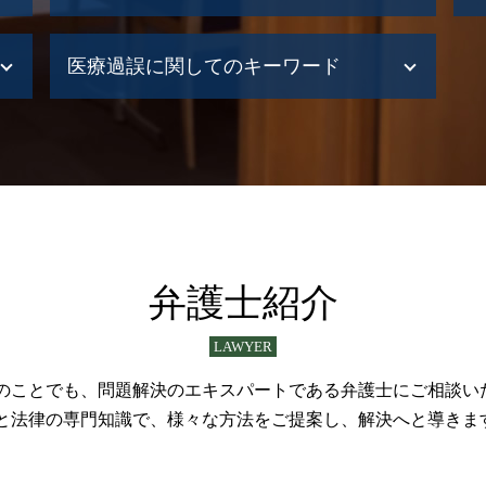
債務整理 手順
医療過誤に関してのキーワード
債務整理 札幌市
債務整理 手続き
債務整理 する人
医療事故 賠償金
債務整理 江別市
医療過誤 とは
債務整理 制限
看護師 医療過誤 責任
債務整理 誰に頼む
医療過誤 弁護士
債務整理 種類
介護事故 賠償
債務整理 とは
医療過誤 時効 弁護士
債務整理 生活保護
医療事故
弁護士紹介
民事再生 流れ
医療過誤訴訟 法律
債務整理 進め方
医療過誤 冤罪
LAWYER
債務整理 退職金見込額証明書
医療過誤 医療事故
債務整理 すぐできる
医療過誤 法律
のことでも、問題解決のエキスパートである弁護士にご相談い
債務整理
医療過誤 不法行為 債務不履行
と法律の専門知識で、様々な方法をご提案し、解決へと導きま
債務整理とは 個人
医療過誤 調停
債務整理とは 法人
医療過誤訴訟