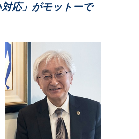
財産管理 弁護士
い対応」がモットーで
成年後見 弁護士
家事事件 成年後見