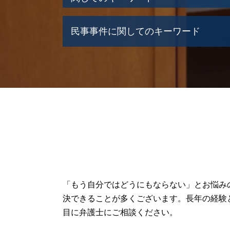
遺産 あげたくない
民事事件に関してのキーワード
岩見沢市 相続問題
遺産 もめる原因
遺産 あてにする
交通事故
相続放棄 期限
民事再生手続き
石狩市 相続問題
破産 弁済
遺産 相続 順位
交通事故 賠償金
遺産分割協議書
民事再生
遺言執行者 権限
民事事件 時効期間
遺産 分割 割合
民事再生 弁護士
遺産 受け取り 拒否
民事再生 中小企業
遺産 不動産
任意整理
遺産分割協議書 作成
民事事件 解決方法
遺産 株 相続
交通事故 慰謝料 弁護士基準
「もう自分ではどうにもならない」とお悩み
遺産相続 分配
破産 賠償金
決できることが多くございます。長年の経験
遺産 権利
任意整理 弁護士
目に弁護士にご相談ください。
遺産 相続放棄
民事事件 懲役