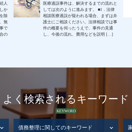
続人
医療過誤事件は、解決するまでの流れと
しか
しては次のように進みます。 ■1．法律
を除
相談医療過誤が疑われる場合、まずは弁
、無
護士にご相談ください。法律相談では事
事で
件の概要を伺ったうえで、事件の見通
合の
し、今後の流れ、費用などを説明 […]
よく検索されるキーワード
KEYWORD
債務整理に関してのキーワード