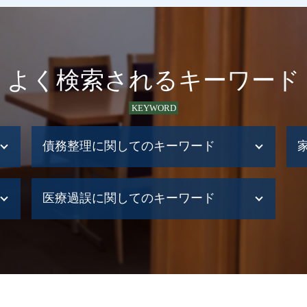
よく検索されるキーワード
KEYWORD
債務整理に関してのキーワード
債務整理 弁護士
医療過誤に関してのキーワード
債務整理 デメリット
債務整理とは 個人
債務整理 子供への影響
医療事故 どうする
債務整理 岩見沢市
介護事故 弁護士
債務整理
医療過誤 医療事故
債務整理 誰に頼む
医療事故 調査
債務整理 する人
医療過誤 相談