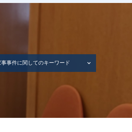
家事事件に関してのキーワード
離婚 財産分与 対象
財産分与 家事事件
家事事件 流れ
離婚調停 流れ
家事事件 民事
離婚 家事事件
相続問題 家事事件
家事事件 種類