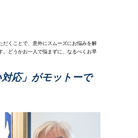
財産管理 弁護士
家事事件 申立て
遺言トラブル 家事事件
家事事件 相続
協議離婚 弁護士
家事事件 離婚問題
ただくことで、意外にスムーズにお悩みを解
家事事件 法
す。どうかお一人で悩まずに、なるべくお早
家事事件 成年後見
家事事件 トラブル
家事事件 弁護士
い対応」がモットーで
家事事件 判決
家事事件 申立