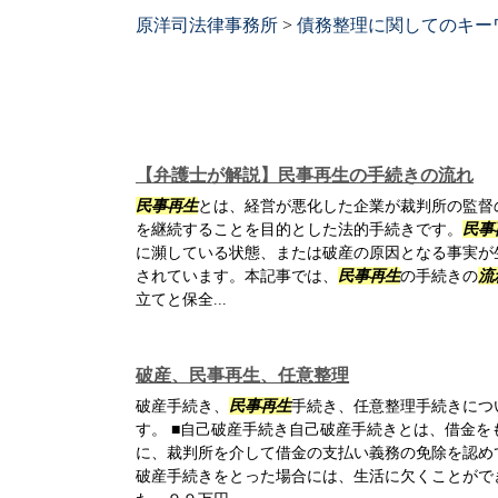
原洋司法律事務所
>
債務整理に関してのキー
【弁護士が解説】民事再生の手続きの流れ
民事再生
とは、経営が悪化した企業が裁判所の監督
を継続することを目的とした法的手続きです。
民事
に瀕している状態、または破産の原因となる事実が
されています。本記事では、
民事再生
の手続きの
流
立てと保全...
破産、民事再生、任意整理
破産手続き、
民事再生
手続き、任意整理手続きにつ
す。 ■自己破産手続き自己破産手続きとは、借金を
に、裁判所を介して借金の支払い義務の免除を認め
破産手続きをとった場合には、生活に欠くことがで