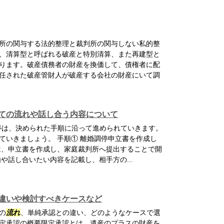
所の関与する法的整理と裁判所の関与しない私的整
、清算型と呼ばれる破産と特別清算、また再建型と
ります。破産債務者の財産を換価して、債権者に配
任された破産管財人が破産する会社の財産にいて調
ての流れや話し合う内容について
は、決められた手順に沿って進められていきます。
ていきましょう。 手順① 離婚調停申立書を作成し
は、申立書を作成し、家庭裁判所へ提出することで開
や話し合いたい内容を記載し、相手方の...
違いや検討すべきケースなど
の
流れ
、単純承認との違い、どのようなケースで選
定承認の概要限定承認とは、遺産のプラスの財産を