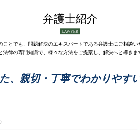
債務整理 すぐできる
医療過誤 責任 個人
債務整理 手続き 流れ
医療過誤訴訟 法律
弁護士紹介
債務整理 退職金見込額証明書
医療過誤 調停
債務整理 制限
介護事故
LAWYER
債務整理 すぐ
医療過誤 弁護士
債務整理 生活保護
医療過誤 損害賠償
のことでも、問題解決のエキスパートである弁護士にご相談い
債務整理 種類
医療事故
と法律の専門知識で、様々な方法をご提案し、解決へと導きま
債務整理とは 法人
介護事故 医療過誤
債務整理 手続き
医療過誤訴訟 問題点
債務整理 相談
医療過誤 相談 医師
た、親切・丁寧でわかりやす
債務整理 手順
医療過誤
債務整理 クズ
医療過誤 冤罪
医療過誤 賠償金額 相場
医療過誤 医師 責任
医療事故 どこに相談
じ）