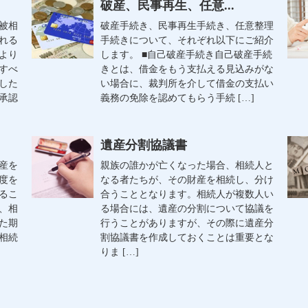
破産、民事再生、任意...
被相
破産手続き、民事再生手続き、任意整理
れる
手続きについて、それぞれ以下にご紹介
より
します。 ■自己破産手続き自己破産手続
すべ
きとは、借金をもう支払える見込みがな
した
い場合に、裁判所を介して借金の支払い
承認
義務の免除を認めてもらう手続 […]
遺産分割協議書
産を
親族の誰かが亡くなった場合、相続人と
度を
なる者たちが、その財産を相続し、分け
るこ
合うこととなります。相続人が複数人い
、相
る場合には、遺産の分割について協議を
た期
行うことがありますが、その際に遺産分
相続
割協議書を作成しておくことは重要とな
りま […]